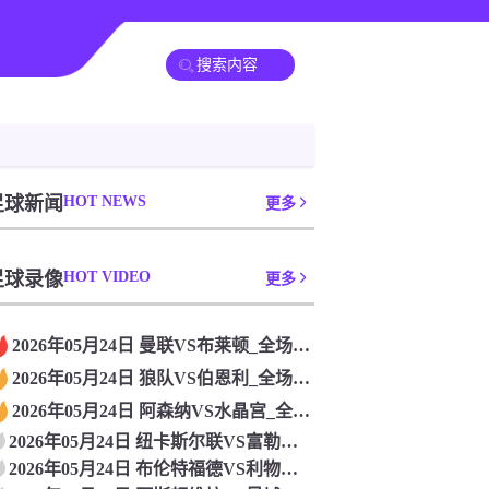
足球新闻
HOT NEWS
更多
足球录像
HOT VIDEO
更多
2026年05月24日 曼联VS布莱顿_全场录像【高清回放】
2026年05月24日 狼队VS伯恩利_全场录像【高清回放】
2026年05月24日 阿森纳VS水晶宫_全场录像【高清回放】
2026年05月24日 纽卡斯尔联VS富勒姆_全场录像【高清回放】
2026年05月24日 布伦特福德VS利物浦_全场录像【高清回放】