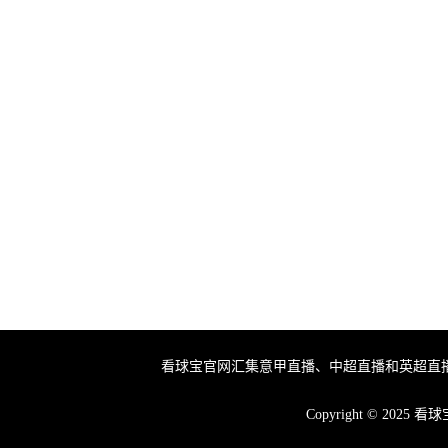
看球宝官网汇集意甲直播、中超直播和英超直
Copyright © 2025
看球