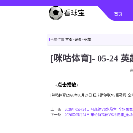
首页
>
>
当前位置:
首页
录像
英超
↓点击播放↓
[咪咕体育]2026年05月24日 纽卡斯尔联VS富勒姆
上一条：
2026年05月24日 阿森纳VS水晶宫_全场
下一条：
2026年05月24日 布伦特福德VS利物浦_