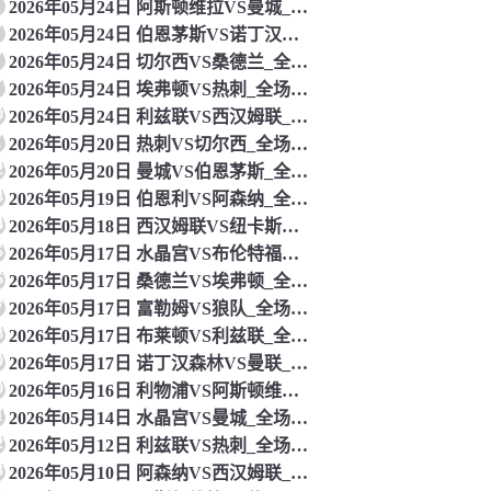
2026年05月24日 阿斯顿维拉VS曼城_全场录像【高清回放】
2026年05月24日 伯恩茅斯VS诺丁汉森林_全场录像【高清回放】
2026年05月24日 切尔西VS桑德兰_全场录像【高清回放】
2026年05月24日 埃弗顿VS热刺_全场录像【高清回放】
0
2026年05月24日 利兹联VS西汉姆联_全场录像【高清回放】
1
2026年05月20日 热刺VS切尔西_全场录像【高清回放】
2
2026年05月20日 曼城VS伯恩茅斯_全场录像【高清回放】
3
2026年05月19日 伯恩利VS阿森纳_全场录像【高清回放】
4
2026年05月18日 西汉姆联VS纽卡斯尔联_全场录像【高清回放】
5
2026年05月17日 水晶宫VS布伦特福德_全场录像【高清回放】
6
2026年05月17日 桑德兰VS埃弗顿_全场录像【高清回放】
7
2026年05月17日 富勒姆VS狼队_全场录像【高清回放】
8
2026年05月17日 布莱顿VS利兹联_全场录像【高清回放】
9
2026年05月17日 诺丁汉森林VS曼联_全场录像【高清回放】
0
2026年05月16日 利物浦VS阿斯顿维拉_全场录像【高清回放】
1
2026年05月14日 水晶宫VS曼城_全场录像【高清回放】
2
2026年05月12日 利兹联VS热刺_全场录像【高清回放】
3
2026年05月10日 阿森纳VS西汉姆联_全场录像【高清回放】