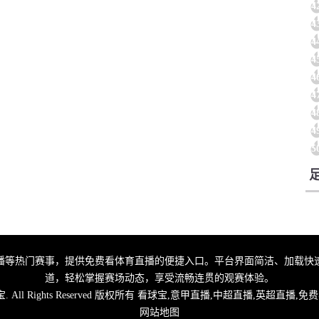
4
4
4
4
4
4
4
4
5
播等热门赛事，提供免费看体育直播的便捷入口。平台界面简洁、加载快
道，轻松掌握赛场动态，享受流畅连贯的观赛体验。
宝
. All Rights Reserved 版权所有 看球宝,意甲直播,中超直播,英超直
网站地图