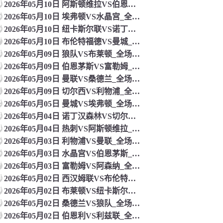
4
2026年05月10日 阿斯顿维拉VS伯恩利_全场录像【高清回放】
5
2026年05月10日 埃弗顿VS水晶宫_全场录像【高清回放】
6
2026年05月10日 纽卡斯尔联VS诺丁汉森林_全场录像【高清回放】
7
2026年05月10日 布伦特福德VS曼城_全场录像【高清回放】
8
2026年05月09日 狼队VS布莱顿_全场录像【高清回放】
9
2026年05月09日 伯恩茅斯VS富勒姆_全场录像【高清回放】
0
2026年05月09日 曼联VS桑德兰_全场录像【高清回放】
1
2026年05月09日 切尔西VS利物浦_全场录像【高清回放】
2
2026年05月05日 曼城VS埃弗顿_全场录像【高清回放】
3
2026年05月04日 诺丁汉森林VS切尔西_全场录像【高清回放】
4
2026年05月04日 热刺VS阿斯顿维拉_全场录像【高清回放】
5
2026年05月03日 利物浦VS曼联_全场录像【高清回放】
6
2026年05月03日 水晶宫VS伯恩茅斯_全场录像【高清回放】
7
2026年05月03日 富勒姆VS阿森纳_全场录像【高清回放】
8
2026年05月02日 西汉姆联VS布伦特福德_全场录像【高清回放】
9
2026年05月02日 布莱顿VS纽卡斯尔联_全场录像【高清回放】
0
2026年05月02日 桑德兰VS狼队_全场录像【高清回放】
1
2026年05月02日 伯恩利VS利兹联_全场录像【高清回放】