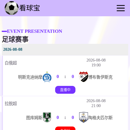
首页
足球
EVENT PRESENTATION
足球赛事
篮球
意甲
2026-08-08
录像
2026-08-08
白俄超
世界杯
19:00
足球赛事
0
:
0
明斯克迪纳摩
博布鲁伊斯克
直播中
2026-08-08
拉脱超
21:00
0
:
0
图库姆斯
陶格夫匹尔斯