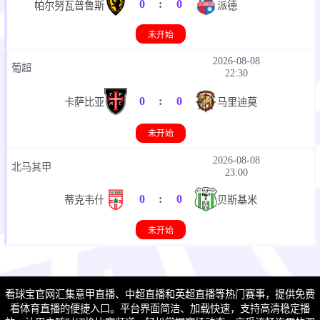
0
:
0
帕尔努瓦普鲁斯
派德
未开始
2026-08-08
葡超
22:30
0
:
0
卡萨比亚
马里迪莫
未开始
2026-08-08
北马其甲
23:00
0
:
0
蒂克韦什
贝斯基米
未开始
2026-08-08
奥甲
23:00
看球宝官网汇集意甲直播、中超直播和英超直播等热门赛事，提供免费
0
:
0
奥地利卢斯特瑙
格拉茨AK
看体育直播的便捷入口。平台界面简洁、加载快速，支持高清稳定播