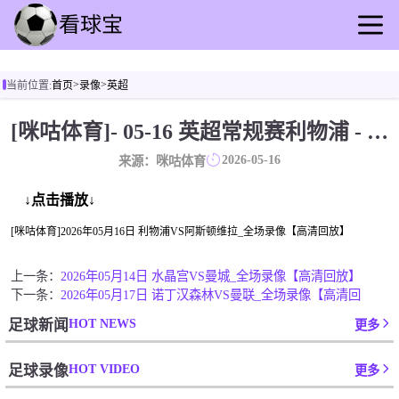
首页
>
>
当前位置:
首页
录像
英超
足球
篮球
[咪咕体育]- 05-16 英超常规赛利物浦 - 阿斯顿维拉 录像
意甲
2026-05-16
来源：咪咕体育
录像
世界杯
↓点击播放↓
足球赛事
[咪咕体育]2026年05月16日 利物浦VS阿斯顿维拉_全场录像【高清回放】
上一条：
2026年05月14日 水晶宫VS曼城_全场录像【高清回放】
下一条：
2026年05月17日 诺丁汉森林VS曼联_全场录像【高清回
HOT NEWS
足球新闻
更多
HOT VIDEO
足球录像
更多