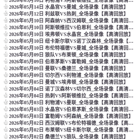
2026年05月16日 利物浦VS阿斯顿维拉_全场录像【高清回放】
21
2026年05月14日 水晶宫VS曼城_全场录像【高清回放】
22
2026年05月12日 利兹联VS热刺_全场录像【高清回放】
23
2026年05月10日 阿森纳VS西汉姆联_全场录像【高清回放】
24
2026年05月10日 阿斯顿维拉VS伯恩利_全场录像【高清回放】
25
2026年05月10日 埃弗顿VS水晶宫_全场录像【高清回放】
26
2026年05月10日 纽卡斯尔联VS诺丁汉森林_全场录像【高清回放】
27
2026年05月10日 布伦特福德VS曼城_全场录像【高清回放】
28
2026年05月09日 狼队VS布莱顿_全场录像【高清回放】
29
2026年05月09日 伯恩茅斯VS富勒姆_全场录像【高清回放】
30
2026年05月09日 曼联VS桑德兰_全场录像【高清回放】
31
2026年05月09日 切尔西VS利物浦_全场录像【高清回放】
32
2026年05月05日 曼城VS埃弗顿_全场录像【高清回放】
33
2026年05月04日 诺丁汉森林VS切尔西_全场录像【高清回放】
34
2026年05月04日 热刺VS阿斯顿维拉_全场录像【高清回放】
35
2026年05月03日 利物浦VS曼联_全场录像【高清回放】
36
2026年05月03日 水晶宫VS伯恩茅斯_全场录像【高清回放】
37
2026年05月03日 富勒姆VS阿森纳_全场录像【高清回放】
38
2026年05月02日 西汉姆联VS布伦特福德_全场录像【高清回放】
39
2026年05月02日 布莱顿VS纽卡斯尔联_全场录像【高清回放】
40
2026年05月02日 桑德兰VS狼队_全场录像【高清回放】