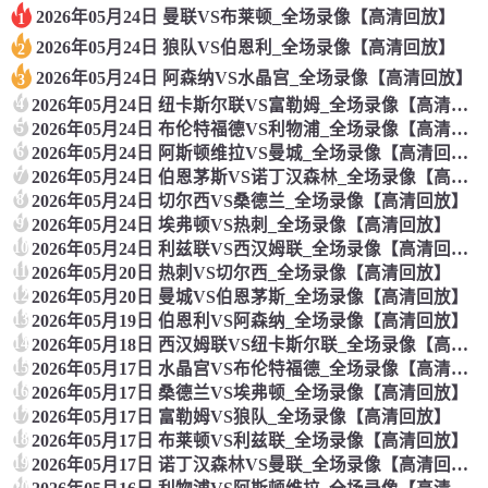
2026年05月24日 曼联VS布莱顿_全场录像【高清回放】
1
2026年05月24日 狼队VS伯恩利_全场录像【高清回放】
2
2026年05月24日 阿森纳VS水晶宫_全场录像【高清回放】
3
4
2026年05月24日 纽卡斯尔联VS富勒姆_全场录像【高清回放】
5
2026年05月24日 布伦特福德VS利物浦_全场录像【高清回放】
6
2026年05月24日 阿斯顿维拉VS曼城_全场录像【高清回放】
7
2026年05月24日 伯恩茅斯VS诺丁汉森林_全场录像【高清回放】
8
2026年05月24日 切尔西VS桑德兰_全场录像【高清回放】
9
2026年05月24日 埃弗顿VS热刺_全场录像【高清回放】
10
2026年05月24日 利兹联VS西汉姆联_全场录像【高清回放】
11
2026年05月20日 热刺VS切尔西_全场录像【高清回放】
12
2026年05月20日 曼城VS伯恩茅斯_全场录像【高清回放】
13
2026年05月19日 伯恩利VS阿森纳_全场录像【高清回放】
14
2026年05月18日 西汉姆联VS纽卡斯尔联_全场录像【高清回放】
15
2026年05月17日 水晶宫VS布伦特福德_全场录像【高清回放】
16
2026年05月17日 桑德兰VS埃弗顿_全场录像【高清回放】
17
2026年05月17日 富勒姆VS狼队_全场录像【高清回放】
18
2026年05月17日 布莱顿VS利兹联_全场录像【高清回放】
19
2026年05月17日 诺丁汉森林VS曼联_全场录像【高清回放】
20