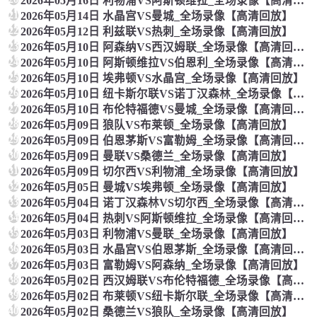
2026年05月16日 利物浦VS阿斯顿维拉_全场录像【高清回放】
21
2026年05月14日 水晶宫VS曼城_全场录像【高清回放】
22
2026年05月12日 利兹联VS热刺_全场录像【高清回放】
23
2026年05月10日 阿森纳VS西汉姆联_全场录像【高清回放】
24
2026年05月10日 阿斯顿维拉VS伯恩利_全场录像【高清回放】
25
2026年05月10日 埃弗顿VS水晶宫_全场录像【高清回放】
26
2026年05月10日 纽卡斯尔联VS诺丁汉森林_全场录像【高清回放】
27
2026年05月10日 布伦特福德VS曼城_全场录像【高清回放】
28
2026年05月09日 狼队VS布莱顿_全场录像【高清回放】
29
2026年05月09日 伯恩茅斯VS富勒姆_全场录像【高清回放】
30
2026年05月09日 曼联VS桑德兰_全场录像【高清回放】
31
2026年05月09日 切尔西VS利物浦_全场录像【高清回放】
32
2026年05月05日 曼城VS埃弗顿_全场录像【高清回放】
33
2026年05月04日 诺丁汉森林VS切尔西_全场录像【高清回放】
34
2026年05月04日 热刺VS阿斯顿维拉_全场录像【高清回放】
35
2026年05月03日 利物浦VS曼联_全场录像【高清回放】
36
2026年05月03日 水晶宫VS伯恩茅斯_全场录像【高清回放】
37
2026年05月03日 富勒姆VS阿森纳_全场录像【高清回放】
38
2026年05月02日 西汉姆联VS布伦特福德_全场录像【高清回放】
39
2026年05月02日 布莱顿VS纽卡斯尔联_全场录像【高清回放】
40
2026年05月02日 桑德兰VS狼队_全场录像【高清回放】