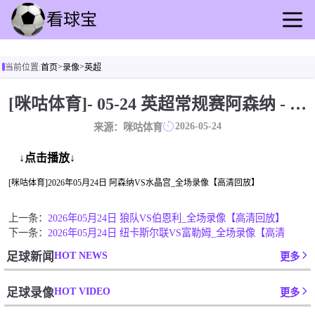
首页
>
>
当前位置:
首页
录像
英超
足球
篮球
[咪咕体育]- 05-24 英超常规赛阿森纳 - 水晶宫 录像
意甲
2026-05-24
来源：咪咕体育
录像
世界杯
↓点击播放↓
足球赛事
[咪咕体育]2026年05月24日 阿森纳VS水晶宫_全场录像【高清回放】
上一条：
2026年05月24日 狼队VS伯恩利_全场录像【高清回放】
下一条：
2026年05月24日 纽卡斯尔联VS富勒姆_全场录像【高清
HOT NEWS
足球新闻
更多
HOT VIDEO
足球录像
更多