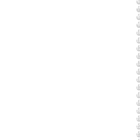
6
7
8
9
1
1
1
1
1
1
1
1
1
1
2
2
2
2