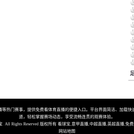
4
4
4
4
4
4
4
4
5
播等热门赛事，提供免费看体育直播的便捷入口。平台界面简洁、加载快
道，轻松掌握赛场动态，享受流畅连贯的观赛体验。
宝
. All Rights Reserved 版权所有 看球宝,意甲直播,中超直播,英超直
网站地图