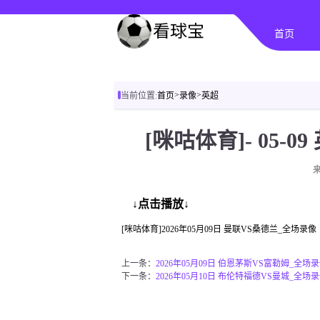
首页
>
>
当前位置:
首页
录像
英超
[咪咕体育]- 05-
↓点击播放↓
[咪咕体育]2026年05月09日 曼联VS桑德兰_全场录
上一条：
2026年05月09日 伯恩茅斯VS富勒姆_全
下一条：
2026年05月10日 布伦特福德VS曼城_全