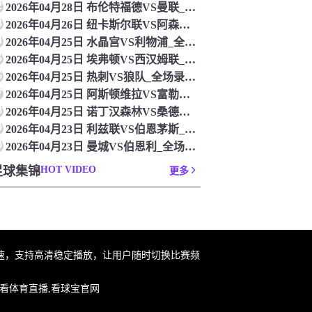
2
2026年04月28日 布伦特福德VS曼联_全场录像【高清回放】
3
2026年04月26日 纽卡斯尔联VS阿森纳_全场录像【高清回放】
4
2026年04月25日 水晶宫VS利物浦_全场录像【高清回放】
5
2026年04月25日 埃弗顿VS西汉姆联_全场录像【高清回放】
6
2026年04月25日 热刺VS狼队_全场录像【高清回放】
7
2026年04月25日 阿斯顿维拉VS富勒姆_全场录像【高清回放】
8
2026年04月25日 诺丁汉森林VS桑德兰_全场录像【高清回放】
9
2026年04月23日 利兹联VS伯恩茅斯_全场录像【高清回放】
0
2026年04月23日 曼城VS伯恩利_全场录像【高清回放】
足球集锦
HOT VIDEO
更多
速，支持高清稳定播放，让用户随时切换比赛频
播,免费看体育直播,看球宝官网