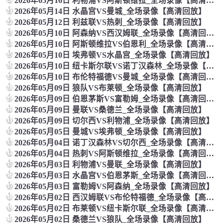
2026年05月16日 利物浦VS阿斯顿维拉_全场录像【高清回放】
21
2026年05月14日 水晶宫VS曼城_全场录像【高清回放】
22
2026年05月12日 利兹联VS热刺_全场录像【高清回放】
23
2026年05月10日 阿森纳VS西汉姆联_全场录像【高清回放】
24
2026年05月10日 阿斯顿维拉VS伯恩利_全场录像【高清回放】
25
2026年05月10日 埃弗顿VS水晶宫_全场录像【高清回放】
26
2026年05月10日 纽卡斯尔联VS诺丁汉森林_全场录像【高清回放】
27
2026年05月10日 布伦特福德VS曼城_全场录像【高清回放】
28
2026年05月09日 狼队VS布莱顿_全场录像【高清回放】
29
2026年05月09日 伯恩茅斯VS富勒姆_全场录像【高清回放】
30
2026年05月09日 曼联VS桑德兰_全场录像【高清回放】
31
2026年05月09日 切尔西VS利物浦_全场录像【高清回放】
32
2026年05月05日 曼城VS埃弗顿_全场录像【高清回放】
33
2026年05月04日 诺丁汉森林VS切尔西_全场录像【高清回放】
34
2026年05月04日 热刺VS阿斯顿维拉_全场录像【高清回放】
35
2026年05月03日 利物浦VS曼联_全场录像【高清回放】
36
2026年05月03日 水晶宫VS伯恩茅斯_全场录像【高清回放】
37
2026年05月03日 富勒姆VS阿森纳_全场录像【高清回放】
38
2026年05月02日 西汉姆联VS布伦特福德_全场录像【高清回放】
39
2026年05月02日 布莱顿VS纽卡斯尔联_全场录像【高清回放】
40
2026年05月02日 桑德兰VS狼队_全场录像【高清回放】