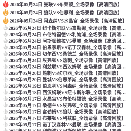
2026年05月24日 曼联VS布莱顿_全场录像【高清回放】
1
2026年05月24日 狼队VS伯恩利_全场录像【高清回放】
2
2026年05月24日 阿森纳VS水晶宫_全场录像【高清回放】
3
4
2026年05月24日 纽卡斯尔联VS富勒姆_全场录像【高清回放】
5
2026年05月24日 布伦特福德VS利物浦_全场录像【高清回放】
6
2026年05月24日 阿斯顿维拉VS曼城_全场录像【高清回放】
7
2026年05月24日 伯恩茅斯VS诺丁汉森林_全场录像【高清回放】
8
2026年05月24日 切尔西VS桑德兰_全场录像【高清回放】
9
2026年05月24日 埃弗顿VS热刺_全场录像【高清回放】
10
2026年05月24日 利兹联VS西汉姆联_全场录像【高清回放】
11
2026年05月20日 热刺VS切尔西_全场录像【高清回放】
12
2026年05月20日 曼城VS伯恩茅斯_全场录像【高清回放】
13
2026年05月19日 伯恩利VS阿森纳_全场录像【高清回放】
14
2026年05月18日 西汉姆联VS纽卡斯尔联_全场录像【高清回放】
15
2026年05月17日 水晶宫VS布伦特福德_全场录像【高清回放】
16
2026年05月17日 桑德兰VS埃弗顿_全场录像【高清回放】
17
2026年05月17日 富勒姆VS狼队_全场录像【高清回放】
18
2026年05月17日 布莱顿VS利兹联_全场录像【高清回放】
19
2026年05月17日 诺丁汉森林VS曼联_全场录像【高清回放】
20