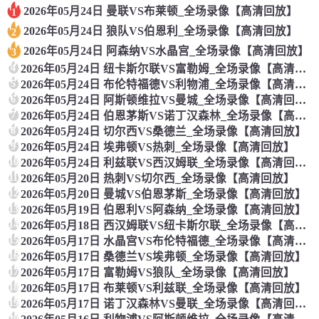
2026年05月24日 曼联VS布莱顿_全场录像【高清回放】
1
2026年05月24日 狼队VS伯恩利_全场录像【高清回放】
2
2026年05月24日 阿森纳VS水晶宫_全场录像【高清回放】
3
4
2026年05月24日 纽卡斯尔联VS富勒姆_全场录像【高清回放】
5
2026年05月24日 布伦特福德VS利物浦_全场录像【高清回放】
6
2026年05月24日 阿斯顿维拉VS曼城_全场录像【高清回放】
7
2026年05月24日 伯恩茅斯VS诺丁汉森林_全场录像【高清回放】
8
2026年05月24日 切尔西VS桑德兰_全场录像【高清回放】
9
2026年05月24日 埃弗顿VS热刺_全场录像【高清回放】
10
2026年05月24日 利兹联VS西汉姆联_全场录像【高清回放】
11
2026年05月20日 热刺VS切尔西_全场录像【高清回放】
12
2026年05月20日 曼城VS伯恩茅斯_全场录像【高清回放】
13
2026年05月19日 伯恩利VS阿森纳_全场录像【高清回放】
14
2026年05月18日 西汉姆联VS纽卡斯尔联_全场录像【高清回放】
15
2026年05月17日 水晶宫VS布伦特福德_全场录像【高清回放】
16
2026年05月17日 桑德兰VS埃弗顿_全场录像【高清回放】
17
2026年05月17日 富勒姆VS狼队_全场录像【高清回放】
18
2026年05月17日 布莱顿VS利兹联_全场录像【高清回放】
19
2026年05月17日 诺丁汉森林VS曼联_全场录像【高清回放】
20