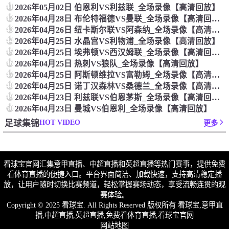
41
2026年05月02日 伯恩利VS利兹联_全场录像【高清回放】
42
2026年04月28日 布伦特福德VS曼联_全场录像【高清回放】
43
2026年04月26日 纽卡斯尔联VS阿森纳_全场录像【高清回放】
44
2026年04月25日 水晶宫VS利物浦_全场录像【高清回放】
45
2026年04月25日 埃弗顿VS西汉姆联_全场录像【高清回放】
46
2026年04月25日 热刺VS狼队_全场录像【高清回放】
47
2026年04月25日 阿斯顿维拉VS富勒姆_全场录像【高清回放】
48
2026年04月25日 诺丁汉森林VS桑德兰_全场录像【高清回放】
49
2026年04月23日 利兹联VS伯恩茅斯_全场录像【高清回放】
50
2026年04月23日 曼城VS伯恩利_全场录像【高清回放】
HOT VIDEO
足球集锦
更多
看球宝官网汇集意甲直播、中超直播和英超直播等热门赛事，提供免费
看体育直播的便捷入口。平台界面简洁、加载快速，支持高清稳定播
放，让用户随时切换比赛频道，轻松掌握赛场动态，享受流畅连贯的观
赛体验。
Copyright © 2025
看球宝
. All Rights Reserved 版权所有 看球宝,意甲直
播,中超直播,英超直播,免费看体育直播,看球宝官网
网站地图