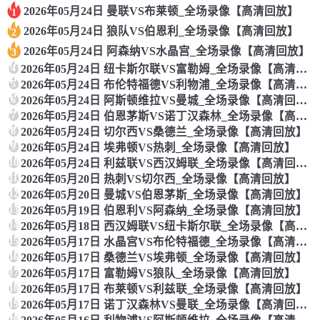
2026年05月24日 曼联VS布莱顿_全场录像【高清回放】
1
2026年05月24日 狼队VS伯恩利_全场录像【高清回放】
2
2026年05月24日 阿森纳VS水晶宫_全场录像【高清回放】
3
4
2026年05月24日 纽卡斯尔联VS富勒姆_全场录像【高清回放】
5
2026年05月24日 布伦特福德VS利物浦_全场录像【高清回放】
6
2026年05月24日 阿斯顿维拉VS曼城_全场录像【高清回放】
7
2026年05月24日 伯恩茅斯VS诺丁汉森林_全场录像【高清回放】
8
2026年05月24日 切尔西VS桑德兰_全场录像【高清回放】
9
2026年05月24日 埃弗顿VS热刺_全场录像【高清回放】
10
2026年05月24日 利兹联VS西汉姆联_全场录像【高清回放】
11
2026年05月20日 热刺VS切尔西_全场录像【高清回放】
12
2026年05月20日 曼城VS伯恩茅斯_全场录像【高清回放】
13
2026年05月19日 伯恩利VS阿森纳_全场录像【高清回放】
14
2026年05月18日 西汉姆联VS纽卡斯尔联_全场录像【高清回放】
15
2026年05月17日 水晶宫VS布伦特福德_全场录像【高清回放】
16
2026年05月17日 桑德兰VS埃弗顿_全场录像【高清回放】
17
2026年05月17日 富勒姆VS狼队_全场录像【高清回放】
18
2026年05月17日 布莱顿VS利兹联_全场录像【高清回放】
19
2026年05月17日 诺丁汉森林VS曼联_全场录像【高清回放】
20