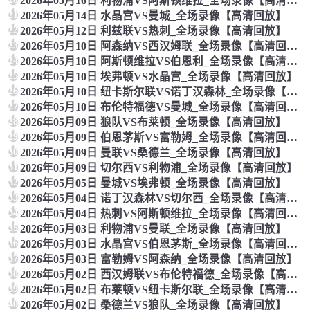
2026年05月16日 利物浦VS阿斯顿维拉_全场录像【高清回放】
21
2026年05月14日 水晶宫VS曼城_全场录像【高清回放】
22
2026年05月12日 利兹联VS热刺_全场录像【高清回放】
23
2026年05月10日 阿森纳VS西汉姆联_全场录像【高清回放】
24
2026年05月10日 阿斯顿维拉VS伯恩利_全场录像【高清回放】
25
2026年05月10日 埃弗顿VS水晶宫_全场录像【高清回放】
26
2026年05月10日 纽卡斯尔联VS诺丁汉森林_全场录像【高清回放】
27
2026年05月10日 布伦特福德VS曼城_全场录像【高清回放】
28
2026年05月09日 狼队VS布莱顿_全场录像【高清回放】
29
2026年05月09日 伯恩茅斯VS富勒姆_全场录像【高清回放】
30
2026年05月09日 曼联VS桑德兰_全场录像【高清回放】
31
2026年05月09日 切尔西VS利物浦_全场录像【高清回放】
32
2026年05月05日 曼城VS埃弗顿_全场录像【高清回放】
33
2026年05月04日 诺丁汉森林VS切尔西_全场录像【高清回放】
34
2026年05月04日 热刺VS阿斯顿维拉_全场录像【高清回放】
35
2026年05月03日 利物浦VS曼联_全场录像【高清回放】
36
2026年05月03日 水晶宫VS伯恩茅斯_全场录像【高清回放】
37
2026年05月03日 富勒姆VS阿森纳_全场录像【高清回放】
38
2026年05月02日 西汉姆联VS布伦特福德_全场录像【高清回放】
39
2026年05月02日 布莱顿VS纽卡斯尔联_全场录像【高清回放】
40
2026年05月02日 桑德兰VS狼队_全场录像【高清回放】