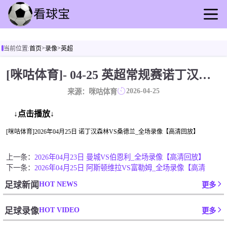
首页
>
>
当前位置:
首页
录像
英超
足球
篮球
[咪咕体育]- 04-25 英超常规赛诺丁汉森林 - 桑德兰 录像
意甲
2026-04-25
来源：咪咕体育
录像
世界杯
↓点击播放↓
足球赛事
[咪咕体育]2026年04月25日 诺丁汉森林VS桑德兰_全场录像【高清回放】
上一条：
2026年04月23日 曼城VS伯恩利_全场录像【高清回放】
下一条：
2026年04月25日 阿斯顿维拉VS富勒姆_全场录像【高清
HOT NEWS
足球新闻
更多
HOT VIDEO
足球录像
更多