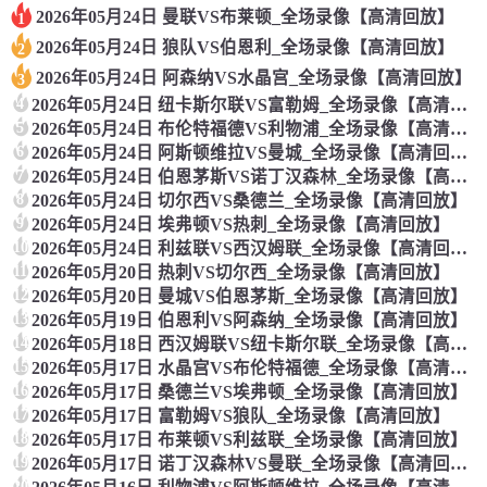
2026年05月24日 曼联VS布莱顿_全场录像【高清回放】
1
2026年05月24日 狼队VS伯恩利_全场录像【高清回放】
2
2026年05月24日 阿森纳VS水晶宫_全场录像【高清回放】
3
4
2026年05月24日 纽卡斯尔联VS富勒姆_全场录像【高清回放】
5
2026年05月24日 布伦特福德VS利物浦_全场录像【高清回放】
6
2026年05月24日 阿斯顿维拉VS曼城_全场录像【高清回放】
7
2026年05月24日 伯恩茅斯VS诺丁汉森林_全场录像【高清回放】
8
2026年05月24日 切尔西VS桑德兰_全场录像【高清回放】
9
2026年05月24日 埃弗顿VS热刺_全场录像【高清回放】
10
2026年05月24日 利兹联VS西汉姆联_全场录像【高清回放】
11
2026年05月20日 热刺VS切尔西_全场录像【高清回放】
12
2026年05月20日 曼城VS伯恩茅斯_全场录像【高清回放】
13
2026年05月19日 伯恩利VS阿森纳_全场录像【高清回放】
14
2026年05月18日 西汉姆联VS纽卡斯尔联_全场录像【高清回放】
15
2026年05月17日 水晶宫VS布伦特福德_全场录像【高清回放】
16
2026年05月17日 桑德兰VS埃弗顿_全场录像【高清回放】
17
2026年05月17日 富勒姆VS狼队_全场录像【高清回放】
18
2026年05月17日 布莱顿VS利兹联_全场录像【高清回放】
19
2026年05月17日 诺丁汉森林VS曼联_全场录像【高清回放】
20