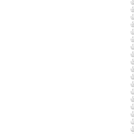
2
2
2
2
2
2
3
3
3
3
3
3
3
3
3
3
4
4