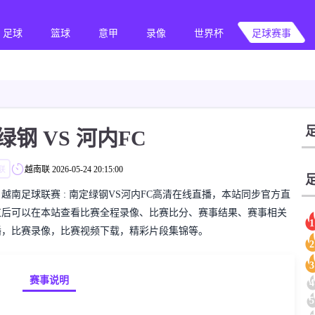
足球
篮球
意甲
录像
世界杯
足球赛事
绿钢 VS 河内FC
联
越南联
2026-05-24 20:15:00
15分，越南足球联赛 : 南定绿钢VS河内FC高清在线直播，本站同步官方直
束后可以在本站查看比赛全程录像、比赛比分、赛事结果、赛事相关
1
播，比赛录像，比赛视频下载，精彩片段集锦等。
2
3
赛事说明
4
5