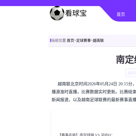
首页
>
>
当前位置:
首页
足球赛事
越南联
南定
越南
越南联北京时间2026年05月24日 20:
播源准时直播，比赛数据实时更新。比赛结
新闻报道，以及越南足球联赛的最新赛事直
【赛事名称】南定绿钢 VS 河内FC