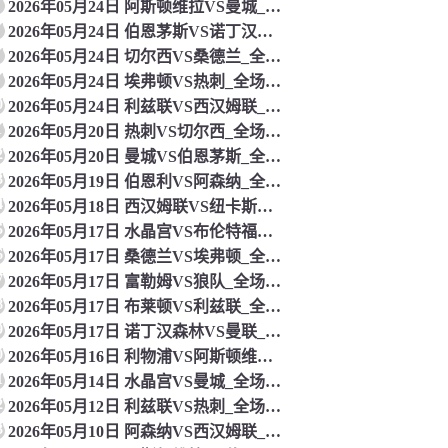
2026年05月24日 阿斯顿维拉VS曼城_全场录像【高清回放】
2026年05月24日 伯恩茅斯VS诺丁汉森林_全场录像【高清回放】
2026年05月24日 切尔西VS桑德兰_全场录像【高清回放】
2026年05月24日 埃弗顿VS热刺_全场录像【高清回放】
0
2026年05月24日 利兹联VS西汉姆联_全场录像【高清回放】
1
2026年05月20日 热刺VS切尔西_全场录像【高清回放】
2
2026年05月20日 曼城VS伯恩茅斯_全场录像【高清回放】
3
2026年05月19日 伯恩利VS阿森纳_全场录像【高清回放】
4
2026年05月18日 西汉姆联VS纽卡斯尔联_全场录像【高清回放】
5
2026年05月17日 水晶宫VS布伦特福德_全场录像【高清回放】
6
2026年05月17日 桑德兰VS埃弗顿_全场录像【高清回放】
7
2026年05月17日 富勒姆VS狼队_全场录像【高清回放】
8
2026年05月17日 布莱顿VS利兹联_全场录像【高清回放】
9
2026年05月17日 诺丁汉森林VS曼联_全场录像【高清回放】
0
2026年05月16日 利物浦VS阿斯顿维拉_全场录像【高清回放】
1
2026年05月14日 水晶宫VS曼城_全场录像【高清回放】
2
2026年05月12日 利兹联VS热刺_全场录像【高清回放】
3
2026年05月10日 阿森纳VS西汉姆联_全场录像【高清回放】