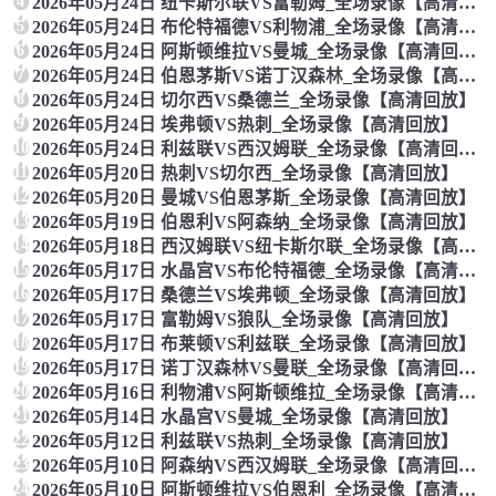
4
2026年05月24日 纽卡斯尔联VS富勒姆_全场录像【高清回放】
5
2026年05月24日 布伦特福德VS利物浦_全场录像【高清回放】
6
2026年05月24日 阿斯顿维拉VS曼城_全场录像【高清回放】
7
2026年05月24日 伯恩茅斯VS诺丁汉森林_全场录像【高清回放】
8
2026年05月24日 切尔西VS桑德兰_全场录像【高清回放】
9
2026年05月24日 埃弗顿VS热刺_全场录像【高清回放】
10
2026年05月24日 利兹联VS西汉姆联_全场录像【高清回放】
11
2026年05月20日 热刺VS切尔西_全场录像【高清回放】
12
2026年05月20日 曼城VS伯恩茅斯_全场录像【高清回放】
13
2026年05月19日 伯恩利VS阿森纳_全场录像【高清回放】
14
2026年05月18日 西汉姆联VS纽卡斯尔联_全场录像【高清回放】
15
2026年05月17日 水晶宫VS布伦特福德_全场录像【高清回放】
16
2026年05月17日 桑德兰VS埃弗顿_全场录像【高清回放】
17
2026年05月17日 富勒姆VS狼队_全场录像【高清回放】
18
2026年05月17日 布莱顿VS利兹联_全场录像【高清回放】
19
2026年05月17日 诺丁汉森林VS曼联_全场录像【高清回放】
20
2026年05月16日 利物浦VS阿斯顿维拉_全场录像【高清回放】
21
2026年05月14日 水晶宫VS曼城_全场录像【高清回放】
22
2026年05月12日 利兹联VS热刺_全场录像【高清回放】
23
2026年05月10日 阿森纳VS西汉姆联_全场录像【高清回放】
24
2026年05月10日 阿斯顿维拉VS伯恩利_全场录像【高清回放】