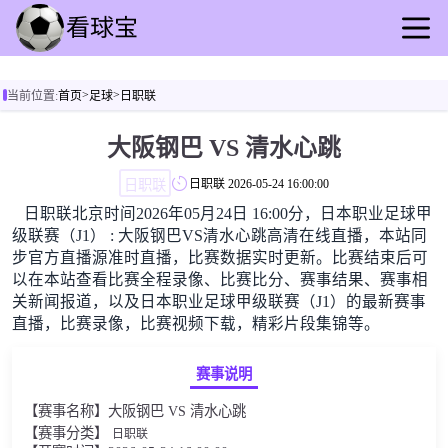
首页
>
>
当前位置:
首页
足球
日职联
足球
篮球
大阪钢巴 VS 清水心跳
意甲
日职联
日职联
2026-05-24 16:00:00
录像
日职联北京时间2026年05月24日 16:00分，日本职业足球甲
世界杯
级联赛（J1） : 大阪钢巴VS清水心跳高清在线直播，本站同
足球赛事
步官方直播源准时直播，比赛数据实时更新。比赛结束后可
以在本站查看比赛全程录像、比赛比分、赛事结果、赛事相
关新闻报道，以及日本职业足球甲级联赛（J1）的最新赛事
直播，比赛录像，比赛视频下载，精彩片段集锦等。
赛事说明
【赛事名称】大阪钢巴 VS 清水心跳
【赛事分类】
日职联