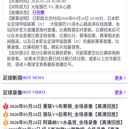
【开赛时间】2026-05-24 16:00:00
【对阵双方】大阪钢巴 VS 清水心跳
【直播状态】
已完赛
【赛事说明】 日职联北京时间2026年05月24日 16:00分，日本职
业足球甲级联赛（J1） : 大阪钢巴VS清水心跳高清在线直播，本
站同步官方直播源准时直播，比赛数据实时更新。比赛结束后可
以在本站查看比赛全程录像、比赛比分、赛事结果、赛事相关新
闻报道，以及日本职业足球甲级联赛（J1）的最新赛事直播，比
赛录像，比赛视频下载，精彩片段集锦等。
【友好提示】部分比赛将在赛前更新，可能需要您在比赛前再刷
新查看。 如果本页面比赛已经过期已经过期，或者以上信号都无
效，请进入看球宝查看最新直播信号。
HOT NEWS
足球新闻
更多
HOT VIDEO
足球录像
更多
2026年05月24日 曼联VS布莱顿_全场录像【高清回放】
1
2026年05月24日 狼队VS伯恩利_全场录像【高清回放】
2
2026年05月24日 阿森纳VS水晶宫_全场录像【高清回放】
3