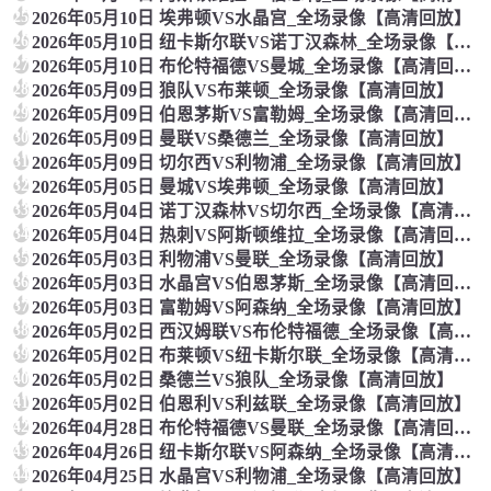
25
2026年05月10日 埃弗顿VS水晶宫_全场录像【高清回放】
26
2026年05月10日 纽卡斯尔联VS诺丁汉森林_全场录像【高清回放】
27
2026年05月10日 布伦特福德VS曼城_全场录像【高清回放】
28
2026年05月09日 狼队VS布莱顿_全场录像【高清回放】
29
2026年05月09日 伯恩茅斯VS富勒姆_全场录像【高清回放】
30
2026年05月09日 曼联VS桑德兰_全场录像【高清回放】
31
2026年05月09日 切尔西VS利物浦_全场录像【高清回放】
32
2026年05月05日 曼城VS埃弗顿_全场录像【高清回放】
33
2026年05月04日 诺丁汉森林VS切尔西_全场录像【高清回放】
34
2026年05月04日 热刺VS阿斯顿维拉_全场录像【高清回放】
35
2026年05月03日 利物浦VS曼联_全场录像【高清回放】
36
2026年05月03日 水晶宫VS伯恩茅斯_全场录像【高清回放】
37
2026年05月03日 富勒姆VS阿森纳_全场录像【高清回放】
38
2026年05月02日 西汉姆联VS布伦特福德_全场录像【高清回放】
39
2026年05月02日 布莱顿VS纽卡斯尔联_全场录像【高清回放】
40
2026年05月02日 桑德兰VS狼队_全场录像【高清回放】
41
2026年05月02日 伯恩利VS利兹联_全场录像【高清回放】
42
2026年04月28日 布伦特福德VS曼联_全场录像【高清回放】
43
2026年04月26日 纽卡斯尔联VS阿森纳_全场录像【高清回放】
44
2026年04月25日 水晶宫VS利物浦_全场录像【高清回放】