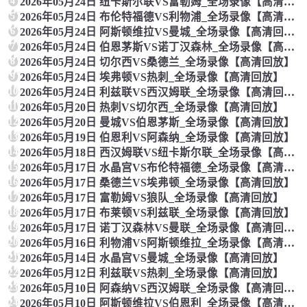
4
2026年05月24日 纽卡斯尔联VS富勒姆_全场录像【高清回放】
5
2026年05月24日 布伦特福德VS利物浦_全场录像【高清回放】
6
2026年05月24日 阿斯顿维拉VS曼城_全场录像【高清回放】
7
2026年05月24日 伯恩茅斯VS诺丁汉森林_全场录像【高清回放】
8
2026年05月24日 切尔西VS桑德兰_全场录像【高清回放】
9
2026年05月24日 埃弗顿VS热刺_全场录像【高清回放】
10
2026年05月24日 利兹联VS西汉姆联_全场录像【高清回放】
11
2026年05月20日 热刺VS切尔西_全场录像【高清回放】
12
2026年05月20日 曼城VS伯恩茅斯_全场录像【高清回放】
13
2026年05月19日 伯恩利VS阿森纳_全场录像【高清回放】
14
2026年05月18日 西汉姆联VS纽卡斯尔联_全场录像【高清回放】
15
2026年05月17日 水晶宫VS布伦特福德_全场录像【高清回放】
16
2026年05月17日 桑德兰VS埃弗顿_全场录像【高清回放】
17
2026年05月17日 富勒姆VS狼队_全场录像【高清回放】
18
2026年05月17日 布莱顿VS利兹联_全场录像【高清回放】
19
2026年05月17日 诺丁汉森林VS曼联_全场录像【高清回放】
20
2026年05月16日 利物浦VS阿斯顿维拉_全场录像【高清回放】
21
2026年05月14日 水晶宫VS曼城_全场录像【高清回放】
22
2026年05月12日 利兹联VS热刺_全场录像【高清回放】
23
2026年05月10日 阿森纳VS西汉姆联_全场录像【高清回放】
24
2026年05月10日 阿斯顿维拉VS伯恩利_全场录像【高清回放】