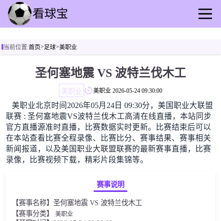
首页
>
>
当前位置:
首页
足球
美职业
足球
篮球
圣何塞地震 VS 波特兰伐木工
意甲
美职业
美职业
2026-05-24 09:30:00
录像
美职业北京时间2026年05月24日 09:30分，美国职业大联盟
世界杯
联赛 : 圣何塞地震VS波特兰伐木工高清在线直播，本站同步
足球赛事
官方直播源准时直播，比赛数据实时更新。比赛结束后可以
在本站查看比赛全程录像、比赛比分、赛事结果、赛事相关
新闻报道，以及美国职业大联盟联赛的最新赛事直播，比赛
录像，比赛视频下载，精彩片段集锦等。
赛事说明
【赛事名称】圣何塞地震 VS 波特兰伐木工
【赛事分类】
美职业