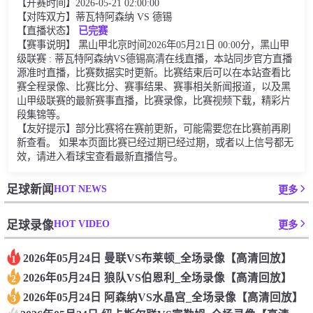
【开赛时间】2026-05-21 02:00:00
【对阵双方】蒂瓦特阿森纳 VS 德锡
【直播状态】
已完赛
【赛事说明】 黑山甲北京时间2026年05月21日 00:00分，黑山甲
级联赛 : 蒂瓦特阿森纳VS德锡高清在线直播，本站同步官方直播
源准时直播，比赛数据实时更新。比赛结束后可以在本站查看比
赛全程录像、比赛比分、赛事结果、赛事相关新闻报道，以及黑
山甲级联赛的最新赛事直播，比赛录像，比赛视频下载，精彩片
段集锦等。
【友好提示】部分比赛将在赛前更新，可能需要您在比赛前再刷
新查看。 如果本页面比赛已经过期已经过期，或者以上信号都无
效，请进入看球宝查看最新直播信号。
HOT NEWS
足球新闻
更多
HOT VIDEO
足球录像
更多
2026年05月24日 曼联VS布莱顿_全场录像【高清回放】
1
2026年05月24日 狼队VS伯恩利_全场录像【高清回放】
2
2026年05月24日 阿森纳VS水晶宫_全场录像【高清回放】
3