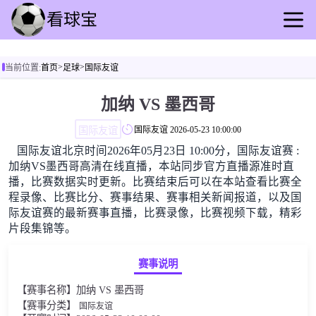
首页
>
>
当前位置:
首页
足球
国际友谊
足球
篮球
加纳 VS 墨西哥
意甲
国际友谊
国际友谊
2026-05-23 10:00:00
录像
国际友谊北京时间2026年05月23日 10:00分，国际友谊赛 :
世界杯
加纳VS墨西哥高清在线直播，本站同步官方直播源准时直
足球赛事
播，比赛数据实时更新。比赛结束后可以在本站查看比赛全
程录像、比赛比分、赛事结果、赛事相关新闻报道，以及国
际友谊赛的最新赛事直播，比赛录像，比赛视频下载，精彩
片段集锦等。
赛事说明
【赛事名称】加纳 VS 墨西哥
【赛事分类】
国际友谊