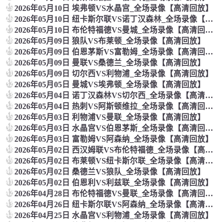
25
2026年05月10日 埃弗顿VS水晶宫_全场录像【高清回放】
26
2026年05月10日 纽卡斯尔联VS诺丁汉森林_全场录像【高清回放】
27
2026年05月10日 布伦特福德VS曼城_全场录像【高清回放】
28
2026年05月09日 狼队VS布莱顿_全场录像【高清回放】
29
2026年05月09日 伯恩茅斯VS富勒姆_全场录像【高清回放】
30
2026年05月09日 曼联VS桑德兰_全场录像【高清回放】
31
2026年05月09日 切尔西VS利物浦_全场录像【高清回放】
32
2026年05月05日 曼城VS埃弗顿_全场录像【高清回放】
33
2026年05月04日 诺丁汉森林VS切尔西_全场录像【高清回放】
34
2026年05月04日 热刺VS阿斯顿维拉_全场录像【高清回放】
35
2026年05月03日 利物浦VS曼联_全场录像【高清回放】
36
2026年05月03日 水晶宫VS伯恩茅斯_全场录像【高清回放】
37
2026年05月03日 富勒姆VS阿森纳_全场录像【高清回放】
38
2026年05月02日 西汉姆联VS布伦特福德_全场录像【高清回放】
39
2026年05月02日 布莱顿VS纽卡斯尔联_全场录像【高清回放】
40
2026年05月02日 桑德兰VS狼队_全场录像【高清回放】
41
2026年05月02日 伯恩利VS利兹联_全场录像【高清回放】
42
2026年04月28日 布伦特福德VS曼联_全场录像【高清回放】
43
2026年04月26日 纽卡斯尔联VS阿森纳_全场录像【高清回放】
44
2026年04月25日 水晶宫VS利物浦_全场录像【高清回放】