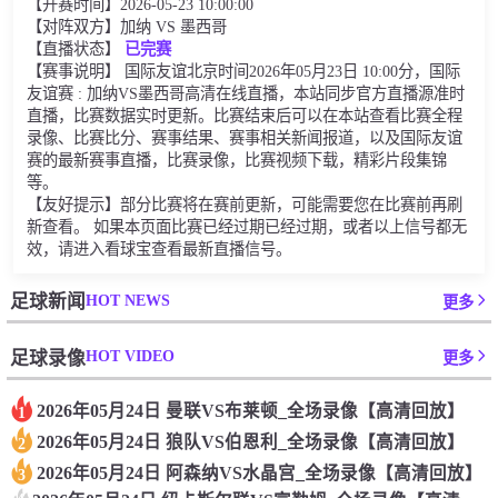
【开赛时间】2026-05-23 10:00:00
【对阵双方】加纳 VS 墨西哥
【直播状态】
已完赛
【赛事说明】 国际友谊北京时间2026年05月23日 10:00分，国际
友谊赛 : 加纳VS墨西哥高清在线直播，本站同步官方直播源准时
直播，比赛数据实时更新。比赛结束后可以在本站查看比赛全程
录像、比赛比分、赛事结果、赛事相关新闻报道，以及国际友谊
赛的最新赛事直播，比赛录像，比赛视频下载，精彩片段集锦
等。
【友好提示】部分比赛将在赛前更新，可能需要您在比赛前再刷
新查看。 如果本页面比赛已经过期已经过期，或者以上信号都无
效，请进入看球宝查看最新直播信号。
HOT NEWS
足球新闻
更多
HOT VIDEO
足球录像
更多
2026年05月24日 曼联VS布莱顿_全场录像【高清回放】
1
2026年05月24日 狼队VS伯恩利_全场录像【高清回放】
2
2026年05月24日 阿森纳VS水晶宫_全场录像【高清回放】
3