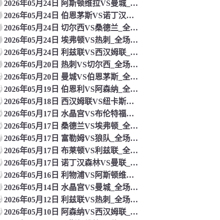
2026年05月24日 阿斯顿维拉VS曼城_全场录像【高清回放】
2026年05月24日 伯恩茅斯VS诺丁汉森林_全场录像【高清回放】
2026年05月24日 切尔西VS桑德兰_全场录像【高清回放】
2026年05月24日 埃弗顿VS热刺_全场录像【高清回放】
0
2026年05月24日 利兹联VS西汉姆联_全场录像【高清回放】
1
2026年05月20日 热刺VS切尔西_全场录像【高清回放】
2
2026年05月20日 曼城VS伯恩茅斯_全场录像【高清回放】
3
2026年05月19日 伯恩利VS阿森纳_全场录像【高清回放】
4
2026年05月18日 西汉姆联VS纽卡斯尔联_全场录像【高清回放】
5
2026年05月17日 水晶宫VS布伦特福德_全场录像【高清回放】
6
2026年05月17日 桑德兰VS埃弗顿_全场录像【高清回放】
7
2026年05月17日 富勒姆VS狼队_全场录像【高清回放】
8
2026年05月17日 布莱顿VS利兹联_全场录像【高清回放】
9
2026年05月17日 诺丁汉森林VS曼联_全场录像【高清回放】
0
2026年05月16日 利物浦VS阿斯顿维拉_全场录像【高清回放】
1
2026年05月14日 水晶宫VS曼城_全场录像【高清回放】
2
2026年05月12日 利兹联VS热刺_全场录像【高清回放】
3
2026年05月10日 阿森纳VS西汉姆联_全场录像【高清回放】