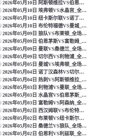
4
2026年05月10日 阿斯顿维拉VS伯恩利_全场录像【高清回放】
5
2026年05月10日 埃弗顿VS水晶宫_全场录像【高清回放】
6
2026年05月10日 纽卡斯尔联VS诺丁汉森林_全场录像【高清回放】
7
2026年05月10日 布伦特福德VS曼城_全场录像【高清回放】
8
2026年05月09日 狼队VS布莱顿_全场录像【高清回放】
9
2026年05月09日 伯恩茅斯VS富勒姆_全场录像【高清回放】
0
2026年05月09日 曼联VS桑德兰_全场录像【高清回放】
1
2026年05月09日 切尔西VS利物浦_全场录像【高清回放】
2
2026年05月05日 曼城VS埃弗顿_全场录像【高清回放】
3
2026年05月04日 诺丁汉森林VS切尔西_全场录像【高清回放】
4
2026年05月04日 热刺VS阿斯顿维拉_全场录像【高清回放】
5
2026年05月03日 利物浦VS曼联_全场录像【高清回放】
6
2026年05月03日 水晶宫VS伯恩茅斯_全场录像【高清回放】
7
2026年05月03日 富勒姆VS阿森纳_全场录像【高清回放】
8
2026年05月02日 西汉姆联VS布伦特福德_全场录像【高清回放】
9
2026年05月02日 布莱顿VS纽卡斯尔联_全场录像【高清回放】
0
2026年05月02日 桑德兰VS狼队_全场录像【高清回放】
1
2026年05月02日 伯恩利VS利兹联_全场录像【高清回放】