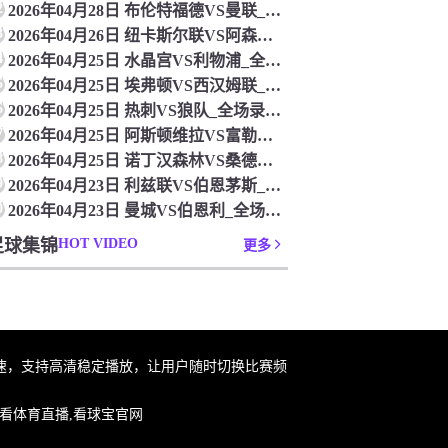
2
2026年04月28日 布伦特福德VS曼联_全场录像【高清回放】
3
2026年04月26日 纽卡斯尔联VS阿森纳_全场录像【高清回放】
4
2026年04月25日 水晶宫VS利物浦_全场录像【高清回放】
5
2026年04月25日 埃弗顿VS西汉姆联_全场录像【高清回放】
6
2026年04月25日 热刺VS狼队_全场录像【高清回放】
7
2026年04月25日 阿斯顿维拉VS富勒姆_全场录像【高清回放】
8
2026年04月25日 诺丁汉森林VS桑德兰_全场录像【高清回放】
9
2026年04月23日 利兹联VS伯恩茅斯_全场录像【高清回放】
0
2026年04月23日 曼城VS伯恩利_全场录像【高清回放】
足球集锦
HOT VIDEO
更多
速，支持高清稳定播放，让用户随时切换比赛频
播,免费看体育直播,看球宝官网