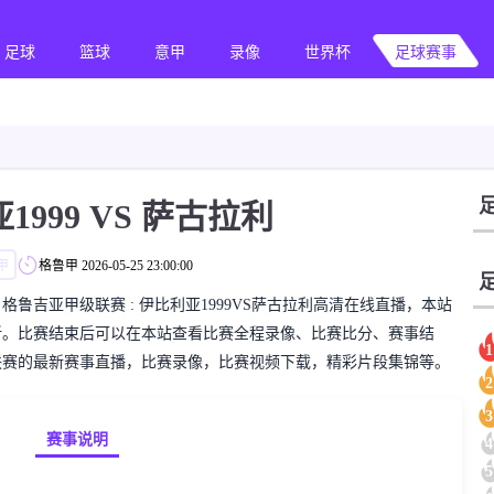
足球
篮球
意甲
录像
世界杯
足球赛事
1999 VS 萨古拉利
甲
格鲁甲
2026-05-25 23:00:00
0分，格鲁吉亚甲级联赛 : 伊比利亚1999VS萨古拉利高清在线直播，本站
新。比赛结束后可以在本站查看比赛全程录像、比赛比分、赛事结
1
联赛的最新赛事直播，比赛录像，比赛视频下载，精彩片段集锦等。
2
3
赛事说明
4
5