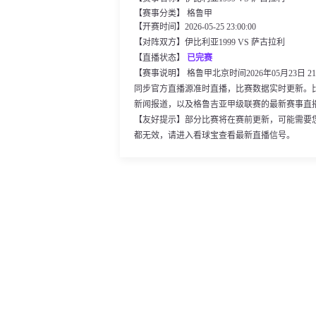
【赛事分类】
格鲁甲
【开赛时间】2026-05-25 23:00:00
【对阵双方】伊比利亚1999 VS 萨古拉利
【直播状态】
已完赛
【赛事说明】 格鲁甲北京时间2026年05月23日 
同步官方直播源准时直播，比赛数据实时更新。
新闻报道，以及格鲁吉亚甲级联赛的最新赛事直
【友好提示】部分比赛将在赛前更新，可能需要
都无效，请进入看球宝查看最新直播信号。