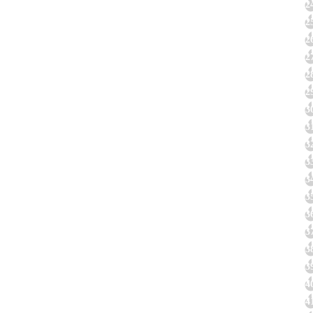
2
2
2
2
2
2
3
3
3
3
3
3
3
3
3
3
4
4