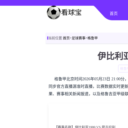
首页
>
>
当前位置:
首页
足球赛事
格鲁甲
伊比利亚
格鲁
格鲁甲北京时间2026年05月23日 21:0
同步官方直播源准时直播，比赛数据实时更
果、赛事相关新闻报道，以及格鲁吉亚甲级
【赛事名称】伊比利亚1999 VS 萨古拉利