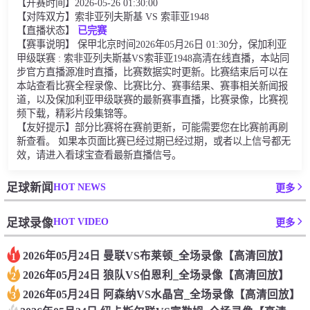
【开赛时间】2026-05-26 01:30:00
【对阵双方】索非亚列夫斯基 VS 索菲亚1948
【直播状态】
已完赛
【赛事说明】 保甲北京时间2026年05月26日 01:30分，保加利亚
甲级联赛 : 索非亚列夫斯基VS索菲亚1948高清在线直播，本站同
步官方直播源准时直播，比赛数据实时更新。比赛结束后可以在
本站查看比赛全程录像、比赛比分、赛事结果、赛事相关新闻报
道，以及保加利亚甲级联赛的最新赛事直播，比赛录像，比赛视
频下载，精彩片段集锦等。
【友好提示】部分比赛将在赛前更新，可能需要您在比赛前再刷
新查看。 如果本页面比赛已经过期已经过期，或者以上信号都无
效，请进入看球宝查看最新直播信号。
HOT NEWS
足球新闻
更多
HOT VIDEO
足球录像
更多
2026年05月24日 曼联VS布莱顿_全场录像【高清回放】
1
2026年05月24日 狼队VS伯恩利_全场录像【高清回放】
2
2026年05月24日 阿森纳VS水晶宫_全场录像【高清回放】
3