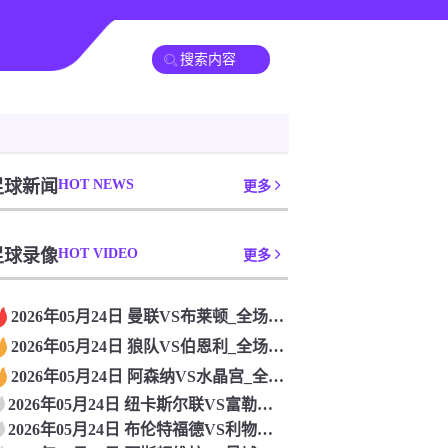
足球新闻
HOT NEWS
更多
足球录像
HOT VIDEO
更多
2026年05月24日 曼联VS布莱顿_全场录像【高清回放】
2026年05月24日 狼队VS伯恩利_全场录像【高清回放】
2026年05月24日 阿森纳VS水晶宫_全场录像【高清回放】
2026年05月24日 纽卡斯尔联VS富勒姆_全场录像【高清回放】
2026年05月24日 布伦特福德VS利物浦_全场录像【高清回放】