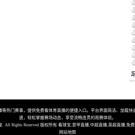
4
4
4
4
4
4
4
4
5
播等热门赛事，提供免费看体育直播的便捷入口。平台界面简洁、加载快
道，轻松掌握赛场动态，享受流畅连贯的观赛体验。
宝
. All Rights Reserved 版权所有 看球宝,意甲直播,中超直播,英超直
网站地图