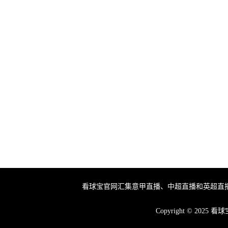
看球宝官网汇集意甲直播、中超直播和英超直
Copyright © 2025
看球