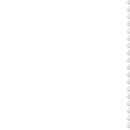
2
2
2
2
2
2
3
3
3
3
3
3
3
3
3
3
4
4