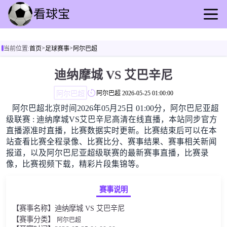
首页
>
>
当前位置:
首页
足球赛事
阿尔巴超
足球
篮球
迪纳摩城 VS 艾巴辛尼
意甲
阿尔巴超
阿尔巴超
2026-05-25 01:00:00
录像
阿尔巴超北京时间2026年05月25日 01:00分，阿尔巴尼亚超
世界杯
级联赛 : 迪纳摩城VS艾巴辛尼高清在线直播，本站同步官方
足球赛事
直播源准时直播，比赛数据实时更新。比赛结束后可以在本
站查看比赛全程录像、比赛比分、赛事结果、赛事相关新闻
报道，以及阿尔巴尼亚超级联赛的最新赛事直播，比赛录
像，比赛视频下载，精彩片段集锦等。
赛事说明
【赛事名称】迪纳摩城 VS 艾巴辛尼
【赛事分类】
阿尔巴超