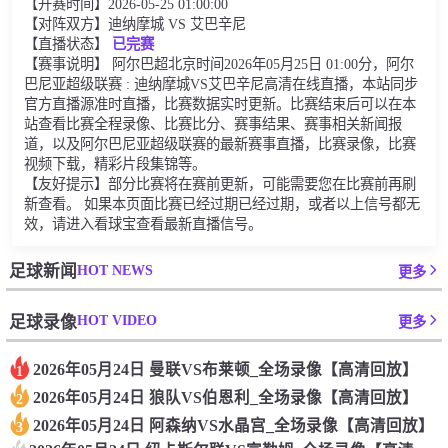
【开赛时间】2026-05-25 01:00:00
【对阵双方】迪纳摩城 VS 艾巴辛尼
【直播状态】
已完赛
【赛事说明】 阿尔巴超北京时间2026年05月25日 01:00分，阿尔
巴尼亚超级联赛 : 迪纳摩城VS艾巴辛尼高清在线直播，本站同步
官方直播源准时直播，比赛数据实时更新。比赛结束后可以在本
站查看比赛全程录像、比赛比分、赛事结果、赛事相关新闻报
道，以及阿尔巴尼亚超级联赛的最新赛事直播，比赛录像，比赛
视频下载，精彩片段集锦等。
【友好提示】部分比赛将在赛前更新，可能需要您在比赛前再刷
新查看。 如果本页面比赛已经过期已经过期，或者以上信号都无
效，请进入看球宝查看最新直播信号。
HOT NEWS
足球新闻
更多
HOT VIDEO
足球录像
更多
2026年05月24日 曼联VS布莱顿_全场录像【高清回放】
1
2026年05月24日 狼队VS伯恩利_全场录像【高清回放】
2
2026年05月24日 阿森纳VS水晶宫_全场录像【高清回放】
3